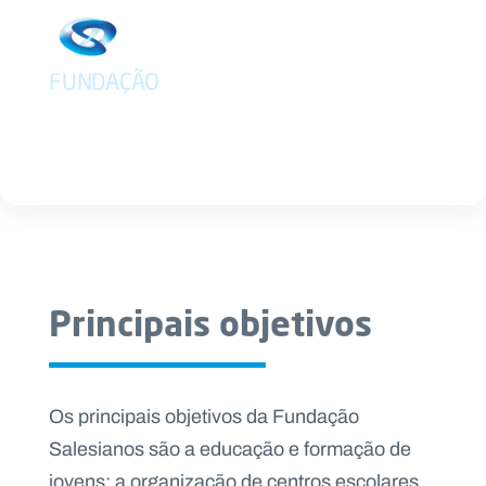
Abrir menu principal
FUNDAÇÃO
OBJETIVOS
Pesquisar no site
Início
Sobre
nós
Transparência
Principais objetivos
e
Documentos
Os principais objetivos da Fundação
Pessoas
Salesianos são a educação e formação de
e
jovens; a organização de centros escolares,