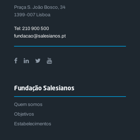
V
Praça S. João Bosco, 34
e
1399-007 Lisboa
m
tr
a
Tel: 210 900 500
b
al
fundacao@salesianos.pt
h
a
r
c
o
n
n
o
s
c
Fundação Salesianos
o
Quem somos
P
O
R
Objetivos
T
A
Estabelecimentos
L
N
A
C
I