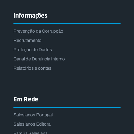
O
N
A
L
Informações
S
a
l
Prevenção da Corrupção
e
s
Recrutamento
i
Proteção de Dados
a
n
Canal de Denúncia Interno
o
s
Relatórios e contas
.
p
t
Em Rede
C
N
o
o
n
tí
Salesianos Portugal
t
c
a
i
Salesianos Editora
c
a
t
s
Família Salesiana