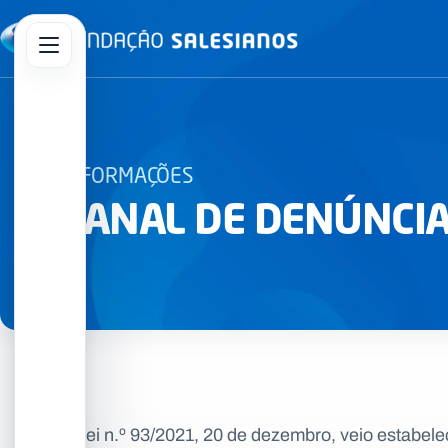
Abrir menu principal
sar no site
INFORMAÇÕES
CANAL DE DENÚNCI
A Lei n.º 93/2021, 20 de dezembro, veio estabele
integridade, entendendo que é fundamental enco