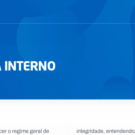
A INTERNO
cer o regime geral de
rajar aqueles que de