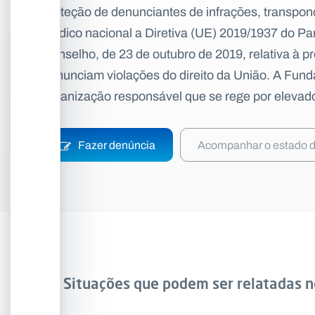
proteção de denunciantes de infrações, transpo
boa-fé suspeitem da prática de condutas ilegais 
jurídico nacional a Diretiva (UE) 2019/1937 do P
possam através de canal de denúncia interno, c
Conselho, de 23 de outubro de 2019, relativa à 
denunciam violações do direito da União. A Fun
organização responsável que se rege por elevados
Fazer denúncia
Acompanhar o estado 
Situações que podem ser relatadas n