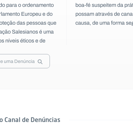
ndo para o ordenamento
no seio da organização,
arlamento Europeu e do
omunicar os factos em
proteção das pessoas que
causa, de uma forma seg
dação Salesianos é uma
 níveis éticos e de
de uma Denúncia
o Canal de Denúncias