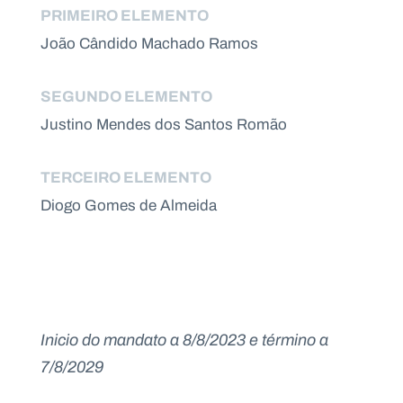
a
PRIMEIRO ELEMENTO
n
o
João Cândido Machado Ramos
s
.
p
SEGUNDO ELEMENTO
t
Justino Mendes dos Santos Romão
C
N
o
o
TERCEIRO ELEMENTO
n
tí
t
c
Diogo Gomes de Almeida
a
i
c
a
t
s
o
s
N
e
w
Inicio do mandato a 8/8/2023 e término a
s
l
7/8/2029
e
tt