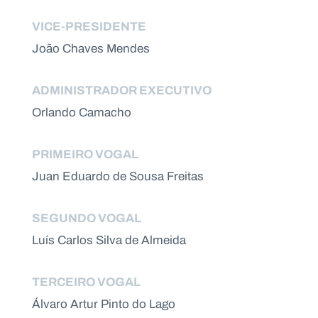
Recursos
VICE-PRESIDENTE
João Chaves Mendes
D
ADMINISTRADOR EXECUTIVO
o
Orlando Camacho
n
a
ti
v
PRIMEIRO VOGAL
o
Juan Eduardo de Sousa Freitas
s
V
SEGUNDO VOGAL
e
m
Luís Carlos Silva de Almeida
tr
a
b
al
TERCEIRO VOGAL
h
a
Álvaro Artur Pinto do Lago
r