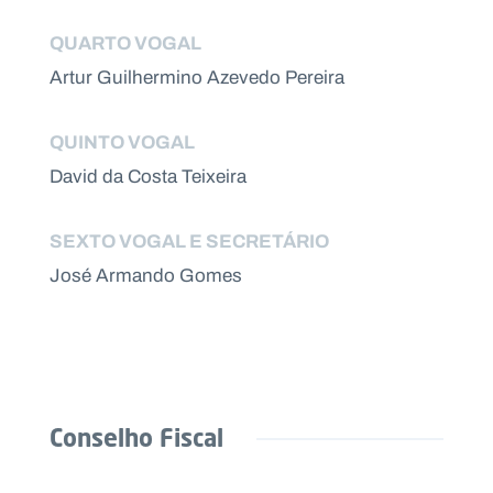
c
o
QUARTO VOGAL
n
n
Artur Guilhermino Azevedo Pereira
o
s
c
o
QUINTO VOGAL
David da Costa Teixeira
P
O
R
T
SEXTO VOGAL E SECRETÁRIO
A
L
N
José Armando Gomes
A
C
I
O
N
A
L
S
a
l
Conselho Fiscal
e
s
i