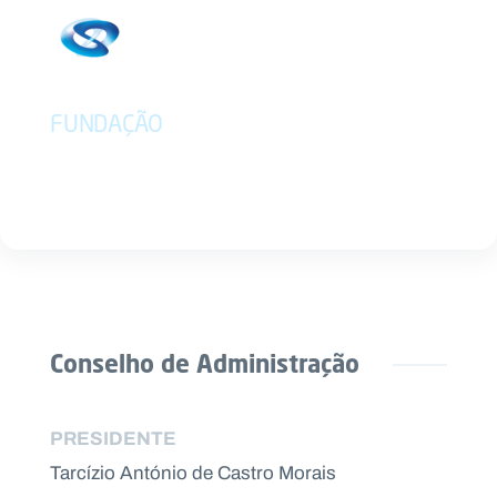
Abrir menu principal
Pesquisar no site
FUNDAÇÃO
ÓRGÃOS SOCIAIS
Início
Sobre
nós
Transparência
e
Conselho de Administração
Documentos
Pessoas
PRESIDENTE
e
Tarcízio António de Castro Morais