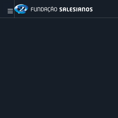
Abrir menu principal
Pesquisar no site
Início
Sobre
nós
Transparência
e
Documentos
Pessoas
e