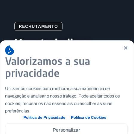
RECRUTAMENTO
Vem trabalhar
×
connosco
Valorizamos a sua
privacidade
Junta-te a uma missão educativa que
acompanha, inspira e transforma a vida dos
jovens.
Utilizamos cookies para melhorar a sua experiência de
navegação e analisar o nosso tráfego. Pode aceitar todos os
cookies, recusar os não essenciais ou escolher as suas
preferências.
SABER MAIS
Política de Privacidade
Política de Cookies
Personalizar