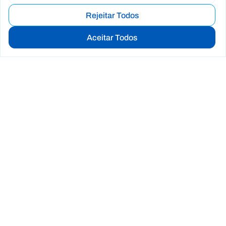
Rejeitar Todos
01
02
03
Aceitar Todos
Escolas
Associativismo
Formação
Voluntariado
Solidariedade