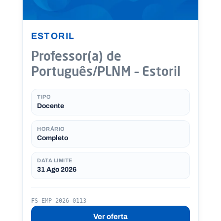
c
o
n
n
ESTORIL
o
s
c
Professor(a) de
o
Português/PLNM – Estoril
P
O
R
TIPO
T
Docente
A
L
N
A
HORÁRIO
C
I
Completo
O
N
A
L
DATA LIMITE
S
31 Ago 2026
a
l
e
FS-EMP-2026-0113
s
i
Ver oferta