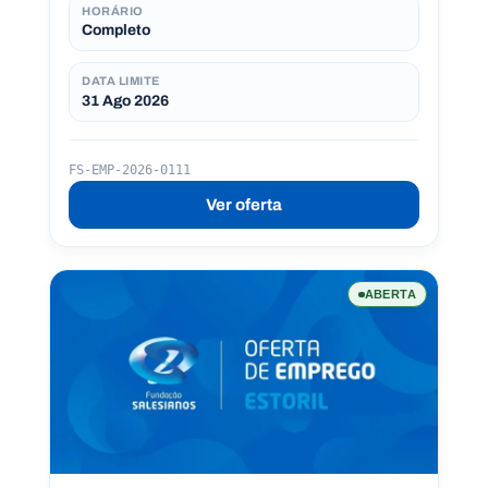
e
HORÁRIO
r
Completo
DATA LIMITE
31 Ago 2026
FS-EMP-2026-0111
Ver oferta
ABERTA