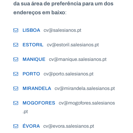
da sua área de preferência para um dos
endereços em baixo
:
LISBOA
cv@salesianos.pt
ESTORIL
cv@estoril.salesianos.pt
MANIQUE
cv@manique.salesianos.pt
PORTO
cv@porto.salesianos.pt
MIRANDELA
cv@mirandela.salesianos.pt
MOGOFORES
cv@mogofores.salesianos
.pt
ÉVORA
cv@evora.salesianos.pt