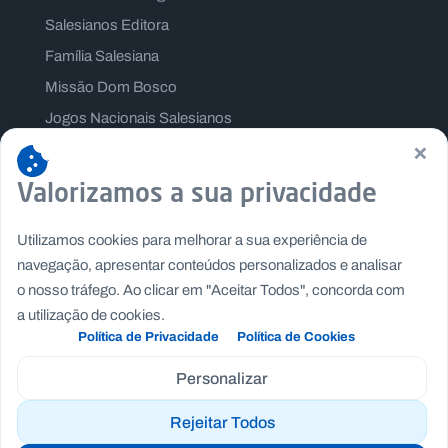
O
N
Salesianos Editora
A
L
S
Família Salesiana
a
Missão Dom Bosco
l
e
Jogos Nacionais Salesianos
s
×
i
Centro Português de Fundações
a
n
Valorizamos a sua privacidade
o
s
.
Utilizamos cookies para melhorar a sua experiência de
p
navegação, apresentar conteúdos personalizados e analisar
t
o nosso tráfego. Ao clicar em "Aceitar Todos", concorda com
a utilização de cookies.
Política de Privacidade
Política de Cookies
Cont
Notí
acto
cias
s
Personalizar
New
slett
Rejeitar Todos
Copyright © Fundação Salesianos
er