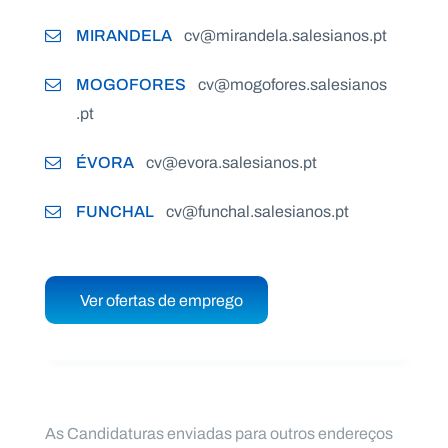
MIRANDELA
cv@mirandela.salesianos.pt
MOGOFORES
cv@mogofores.salesianos
.pt
ÉVORA
cv@evora.salesianos.pt
FUNCHAL
cv@funchal.salesianos.pt
Ver ofertas de emprego
As Candidaturas enviadas para outros endereços