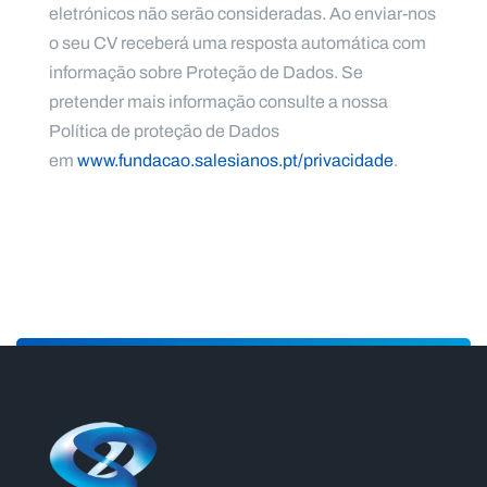
eletrónicos não serão consideradas. Ao enviar-nos
o seu CV receberá uma resposta automática com
informação sobre Proteção de Dados. Se
pretender mais informação consulte a nossa
Política de proteção de Dados
em
www.fundacao.salesianos.pt/privacidade
.