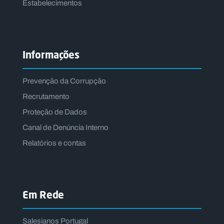
Estabelecimentos
Informações
Prevenção da Corrupção
Recrutamento
Vem
Proteção de Dados
trabalh
ar
Canal de Denúncia Interno
connos
co
Relatórios e contas
P
O
R
T
A
Em Rede
L
N
A
C
I
Salesianos Portugal