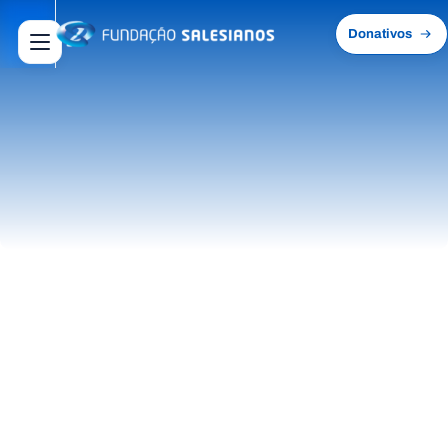
Donativos
Abrir menu principal
Pesquisar no site
Início
Sobre
nós
Transparência
e
Documentos
Pessoas
BOLSA DE
e