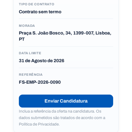
c
TIPO DE CONTRATO
o
Contrato sem termo
n
n
o
s
MORADA
c
Praça S. João Bosco, 34, 1399-007, Lisboa,
o
PT
P
O
DATA LIMITE
R
31 de Agosto de 2026
T
A
L
N
A
REFERÊNCIA
C
FS-EMP-2026-0090
I
O
N
A
L
S
Enviar Candidatura
a
l
Inclua a referência da oferta na candidatura. Os
e
dados submetidos são tratados de acordo com a
s
Política de Privacidade.
i