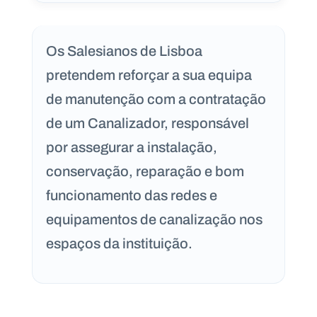
a
n
o
s
Os Salesianos de Lisboa
.
p
pretendem reforçar a sua equipa
t
de manutenção com a contratação
de um Canalizador, responsável
C
N
o
o
por assegurar a instalação,
n
tí
t
c
conservação, reparação e bom
a
i
c
a
funcionamento das redes e
t
s
o
s
equipamentos de canalização nos
N
espaços da instituição.
e
w
s
l
e
tt