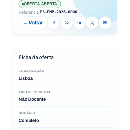
Recursos
OFERTA ABERTA
Referência
FS-EMP-2026-0090
Voltar
D
o
n
a
ti
Ficha da oferta
v
o
LOCALIZAÇÃO
s
Lisboa
V
e
TIPO DE PESSOAL
m
Não Docente
tr
a
b
al
HORÁRIO
h
Completo
a
r